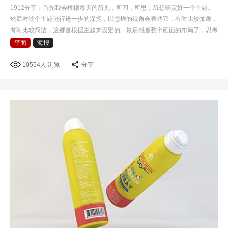
1912分享：首先我会根据每天的所见，所闻，所思，所想确定好一个主题。
然后对这个主题进行进一步的深挖，以怎样的视角会表达它，有时比较抽象，
有时比较简洁，这都是根据主题来设定的。最后就是整个画面的布局了，思考
怎样才根据有冲击力，而且具有美感。做每一个设计时，…
平面
海报
10554人 浏览
分享