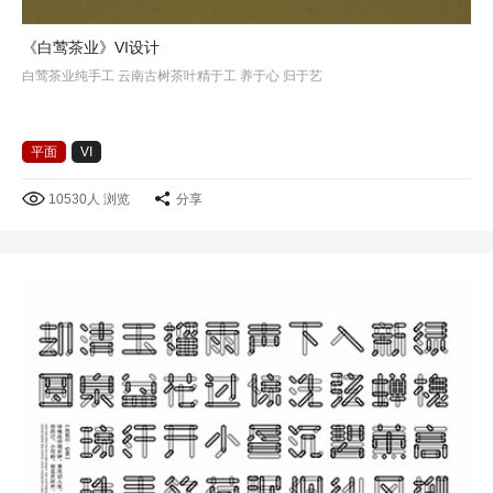
《白莺茶业》VI设计
白莺茶业纯手工 云南古树茶叶精于工 养于心 归于艺
平面
VI
10530人 浏览
分享