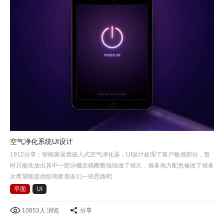
空气净化系统UI设计
1912分享：智能家居类嵌入式空气净化器，UI设计处理了客户敏感部分，暂
时只能先放出其中一部分概念稿断断续续做了很久，很多地方配色修改了很多
次希望能提供给萌新朋友们一些思路吧
平面
UI
10853人 浏览
分享