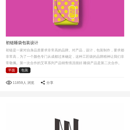
初链睡袋包装设计
初链是一家对自身品质要求非常高的品牌。对产品，设计，包装制作，要求都
非常高，为了一个颜色专门从成都过来确定，这种工匠级的品牌精神让我们非
常敬佩。第一次合作的艾草系列产品销售情况很好.睡袋产品是第二次合作。
这次选择了睡袋包裹方式作为产品包装创意的出发点，把睡…
平面
包装
11859人 浏览
分享