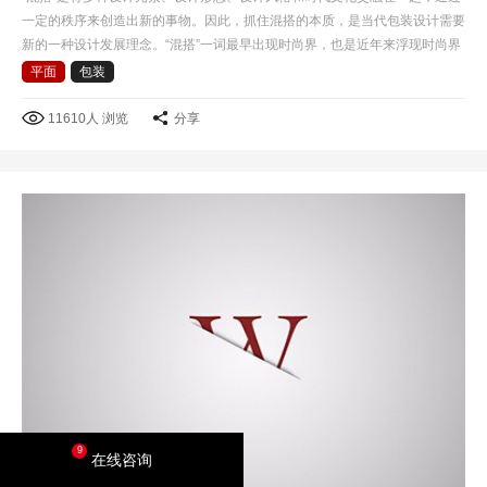
一定的秩序来创造出新的事物。因此，抓住混搭的本质，是当代包装设计需要
新的一种设计发展理念。“混搭”一词最早出现时尚界，也是近年来浮现时尚界
的一个专业名词，混搭风格是后现代主义衍生的一种艺…
平面
包装
11610人 浏览
分享
9
在线咨询