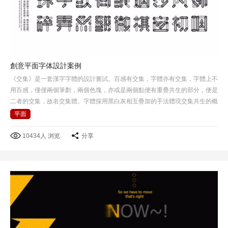
創意平面字体設計案例
《交集》是一套漢字字體的設計嘗試。百感有交集，字體亦有交集，字體上不
用百感，僅僅兩個筆劃，兩個色塊，亦或是兩個點便有重疊共生的部分，便是
二者的交集，故名交集體。字體採用黑白灰相互疊加的手法體現交集共生的概
念，在黑白灰背景下所呈現感覺也不一樣。
平面
10434人 浏览
分享