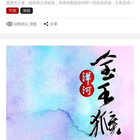
重复性元素，粗体英文加短线，简单的图形排列和一些杂色添加，主要是找一
些好的色彩感觉吧!
平面
海报
10829人 浏览
分享