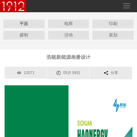
平面
电商
印刷
摄制
活动
策划
浩能新能源画册设计
12071
05月 09日
分享