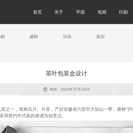
首页
关于
平面
电商
印刷
印刷
摄制
活动
策划
茶叶包装盒设计
时间：2022年 07月 22日
茶之一，简称瓜片、片茶，产自安徽省六安市大别山一带，唐称“庐州
。采用简约中式风的基调为创意点。