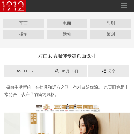
平面
电商
印刷
摄制
活动
策划
对白女装服饰专题页面设计
11012
05月 08日
分享
“极简生活新约，在苟且和远方之间，有对白陪你浪。
”
此页面也是非
常符合，该产品的简约风格。