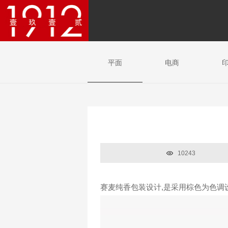
平面
电商
10243
赛麦纯香包装设计,是采用棕色为色调