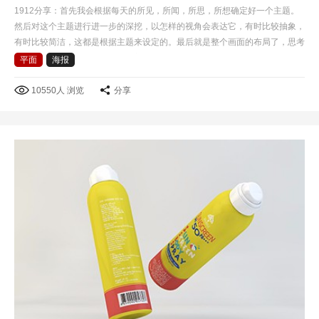
1912分享：首先我会根据每天的所见，所闻，所思，所想确定好一个主题。
然后对这个主题进行进一步的深挖，以怎样的视角会表达它，有时比较抽象，
有时比较简洁，这都是根据主题来设定的。最后就是整个画面的布局了，思考
怎样才根据有冲击力，而且具有美感。做每一个设计时，…
平面
海报
10550人 浏览
分享