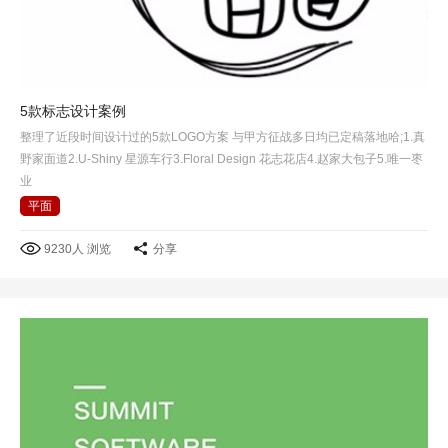
5款标志设计案例
整理了近段时间设计过的5款LOGO方案 与甲方征战多日均已定稿落地哈;1.真
野家面道2.U-Shiny 星源车行3.Floral Design 花志花店4.赵家大包子5.唯一枣
业
平面
9230人 浏览
分享