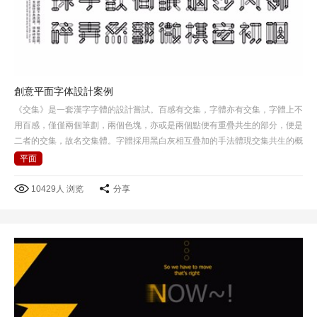
創意平面字体設計案例
《交集》是一套漢字字體的設計嘗試。百感有交集，字體亦有交集，字體上不
用百感，僅僅兩個筆劃，兩個色塊，亦或是兩個點便有重疊共生的部分，便是
二者的交集，故名交集體。字體採用黑白灰相互疊加的手法體現交集共生的概
念，在黑白灰背景下所呈現感覺也不一樣。
平面
10429人 浏览
分享