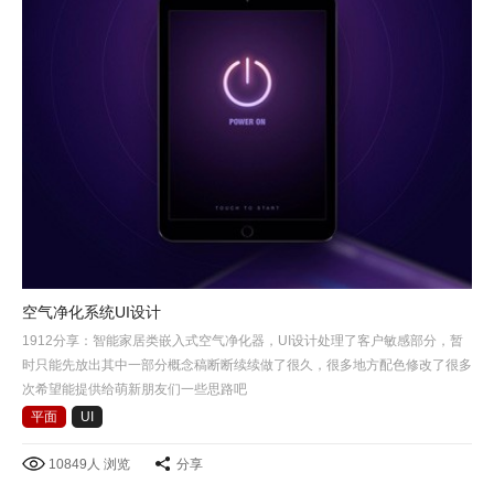
空气净化系统UI设计
1912分享：智能家居类嵌入式空气净化器，UI设计处理了客户敏感部分，暂
时只能先放出其中一部分概念稿断断续续做了很久，很多地方配色修改了很多
次希望能提供给萌新朋友们一些思路吧
平面
UI
10849人 浏览
分享