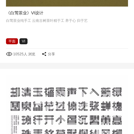
《白莺茶业》VI设计
白莺茶业纯手工 云南古树茶叶精于工 养于心 归于艺
平面
VI
10525人 浏览
分享