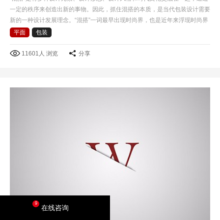
一定的秩序来创造出新的事物。因此，抓住混搭的本质，是当代包装设计需要
新的一种设计发展理念。“混搭”一词最早出现时尚界，也是近年来浮现时尚界
的一个专业名词，混搭风格是后现代主义衍生的一种艺…
平面
包装
11601人 浏览
分享
9
在线咨询