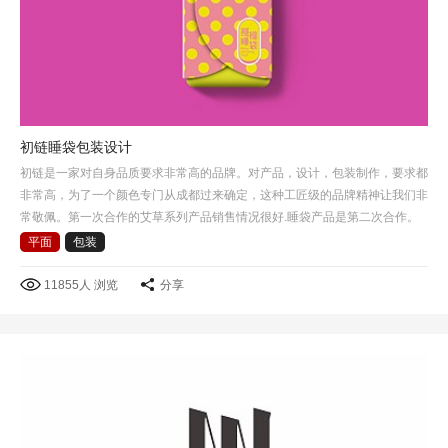
初链睡袋包装设计
初链是一家对自身品质要求非常高的品牌。对产品，设计，包装制作，要求都
非常高，为了一个颜色专门从成都过来确定，这种工匠级的品牌精神让我们非
常敬佩。第一次合作的艾草系列产品销售情况很好.睡袋产品是第二次合作。
这次选择了睡袋包裹方式作为产品包装创意的出发点，把睡…
平面
包装
11855人 浏览
分享