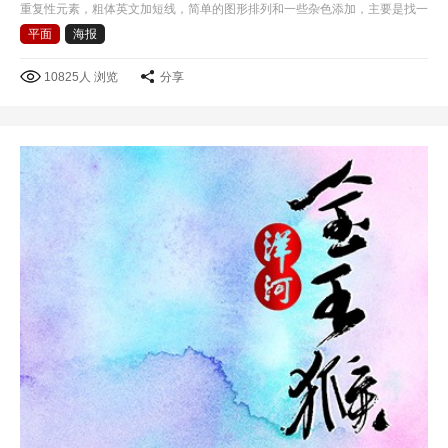
重复性元素，粗体英文加短线，简单的图形排列和一些杂色添加，主要是找一
些好的色彩感觉吧!
平面
海报
10825人 浏览
分享