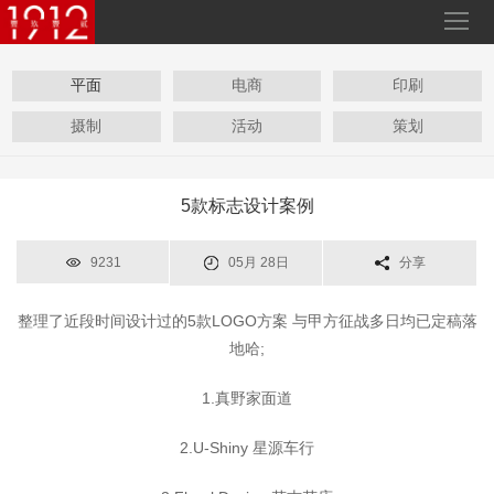
平面
电商
印刷
摄制
活动
策划
5款标志设计案例
9231
05月 28日
分享
整理了近段时间设计过的5款LOGO方案 与甲方征战多日均已定稿落
地哈;
1.真野家面道
2.U-Shiny 星源车行