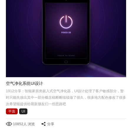
空气净化系统UI设计
1912分享：智能家居类嵌入式空气净化器，UI设计处理了客户敏感部分，暂
时只能先放出其中一部分概念稿断断续续做了很久，很多地方配色修改了很多
次希望能提供给萌新朋友们一些思路吧
平面
UI
10852人 浏览
分享