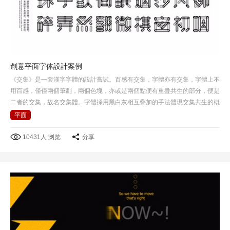
創意平面字体設計案例
《交集》是一套漢字字體的設計嘗試。百感有交集，字體亦有交集，字體上不
用百感，僅僅兩個筆劃，兩個色塊，亦或是兩個點便有重疊共生的部分，便是
二者的交集，故名交集體。字體採用黑白灰相互疊加的手法體現交集共生的概
念，在黑白灰背景下所呈現感覺也不一樣。
平面
10431人 浏览
分享