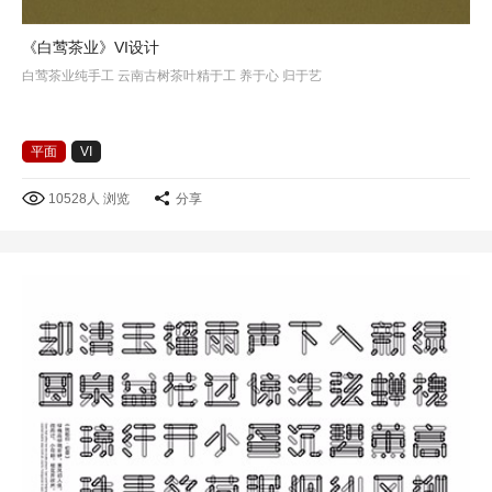
《白莺茶业》VI设计
白莺茶业纯手工 云南古树茶叶精于工 养于心 归于艺
平面
VI
10528人 浏览
分享