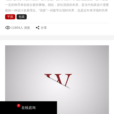
一定的秩序来创造出新的事物。因此，抓住混搭的本质，是当代包装设计需要
新的一种设计发展理念。“混搭”一词最早出现时尚界，也是近年来浮现时尚界
的一个专业名词，混搭风格是后现代主义衍生的一种艺…
平面
包装
11604人 浏览
分享
9
在线咨询