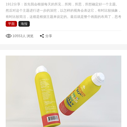
1912分享：首先我会根据每天的所见，所闻，所思，所想确定好一个主题。
然后对这个主题进行进一步的深挖，以怎样的视角会表达它，有时比较抽象，
有时比较简洁，这都是根据主题来设定的。最后就是整个画面的布局了，思考
怎样才根据有冲击力，而且具有美感。做每一个设计时，…
平面
海报
10553人 浏览
分享