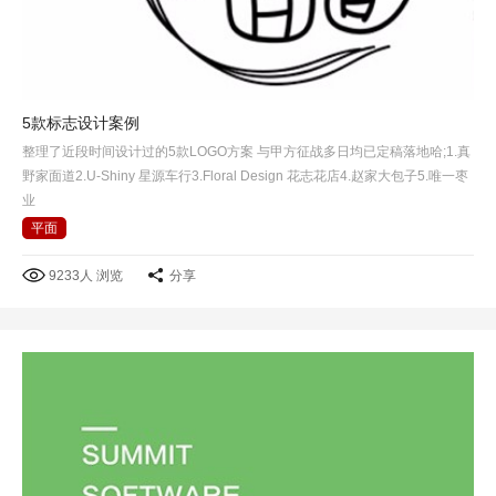
5款标志设计案例
整理了近段时间设计过的5款LOGO方案 与甲方征战多日均已定稿落地哈;1.真
野家面道2.U-Shiny 星源车行3.Floral Design 花志花店4.赵家大包子5.唯一枣
业
平面
9233人 浏览
分享