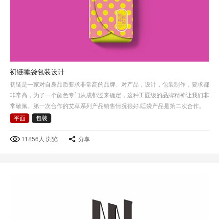
初链睡袋包装设计
初链是一家对自身品质要求非常高的品牌。对产品，设计，包装制作，要求都
非常高，为了一个颜色专门从成都过来确定，这种工匠级的品牌精神让我们非
常敬佩。第一次合作的艾草系列产品销售情况很好.睡袋产品是第二次合作。
这次选择了睡袋包裹方式作为产品包装创意的出发点，把睡…
平面
包装
11856人 浏览
分享