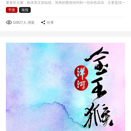
重复性元素，粗体英文加短线，简单的图形排列和一些杂色添加，主要是找一
些好的色彩感觉吧!
平面
海报
10827人 浏览
分享