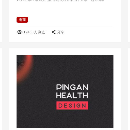
电商
12453人 浏览
分享