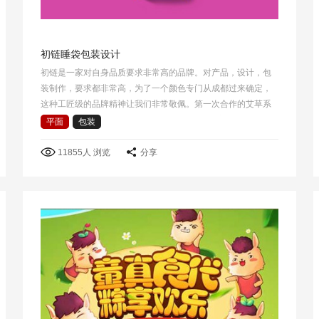
初链睡袋包装设计
初链是一家对自身品质要求非常高的品牌。对产品，设计，包
装制作，要求都非常高，为了一个颜色专门从成都过来确定，
这种工匠级的品牌精神让我们非常敬佩。第一次合作的艾草系
列产品销售情况很好.睡袋产品是第二次合作。 这次选择了睡袋
平面
包装
包裹方式作为产品包装创意的出发点，把睡…
11855人 浏览
分享