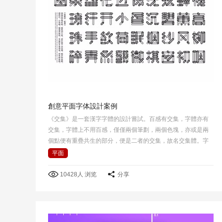
創意平面字体設計案例
《交集》是一套漢字字體的設計嘗試。百感有交集，字體亦有
交集，字體上不用百感，僅僅兩個筆劃，兩個色塊，亦或是兩
個點便有重疊共生的部分，便是二者的交集，故名交集體。字
體採用黑白灰相互疊加的手法體現交集共生的概念，在黑白灰
平面
背景下所呈現感覺也不一樣。
10428人 浏览
分享