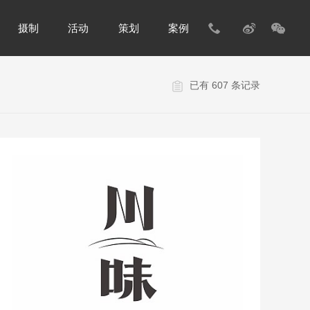
摄制
活动
策划
案例
已有 607 条记录