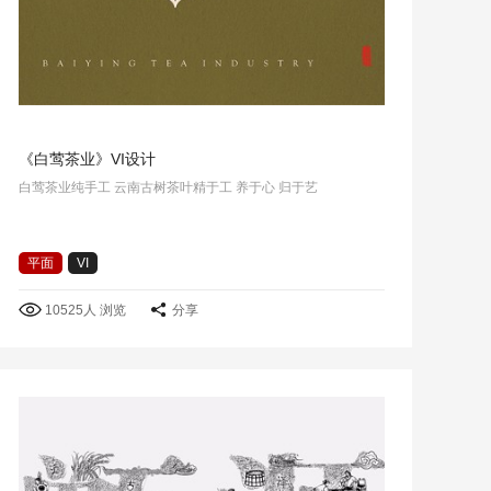
《白莺茶业》VI设计
白莺茶业纯手工 云南古树茶叶精于工 养于心 归于艺
平面
VI
10525人 浏览
分享