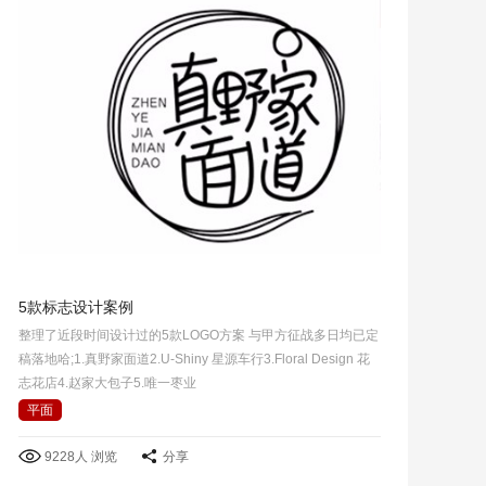
5款标志设计案例
整理了近段时间设计过的5款LOGO方案 与甲方征战多日均已定
稿落地哈;1.真野家面道2.U-Shiny 星源车行3.Floral Design 花
志花店4.赵家大包子5.唯一枣业
平面
9228人 浏览
分享