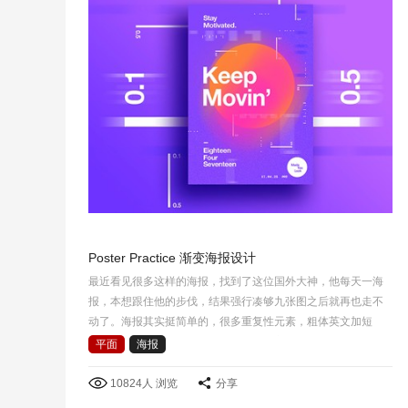
Poster Practice 渐变海报设计
最近看见很多这样的海报，找到了这位国外大神，他每天一海
报，本想跟住他的步伐，结果强行凑够九张图之后就再也走不
动了。海报其实挺简单的，很多重复性元素，粗体英文加短
线，简单的图形排列和一些杂色添加，主要是找一些好的色彩
平面
海报
感觉吧!
10824人 浏览
分享