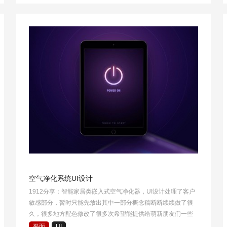
空气净化系统UI设计
1912分享：智能家居类嵌入式空气净化器，UI设计处理了客户
敏感部分，暂时只能先放出其中一部分概念稿断断续续做了很
久，很多地方配色修改了很多次希望能提供给萌新朋友们一些
思路吧
平面
UI