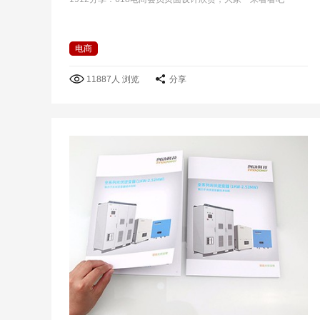
电商
11887人 浏览
分享