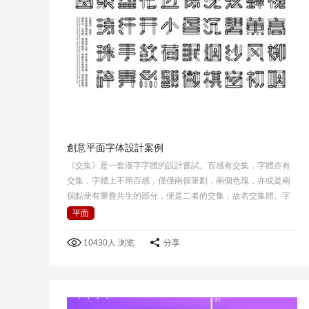
創意平面字体設計案例
《交集》是一套漢字字體的設計嘗試。百感有交集，字體亦有
交集，字體上不用百感，僅僅兩個筆劃，兩個色塊，亦或是兩
個點便有重疊共生的部分，便是二者的交集，故名交集體。字
體採用黑白灰相互疊加的手法體現交集共生的概念，在黑白灰
平面
背景下所呈現感覺也不一樣。
10430人 浏览
分享