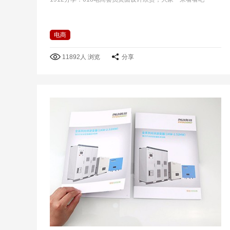
电商
11892人 浏览
分享