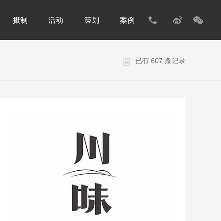
摄制
活动
策划
案例
已有 607 条记录