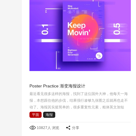
Poster Practice 渐变海报设计
最近看见很多这样的海报，找到了这位国外大神，他每天一海
报，本想跟住他的步伐，结果强行凑够九张图之后就再也走不
动了。海报其实挺简单的，很多重复性元素，粗体英文加短
线，简单的图形排列和一些杂色添加，主要是找一些好的色彩
平面
海报
感觉吧!
10827人 浏览
分享