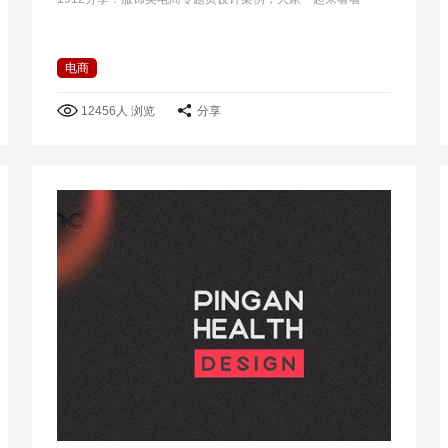
电商
12456人 浏览
分享