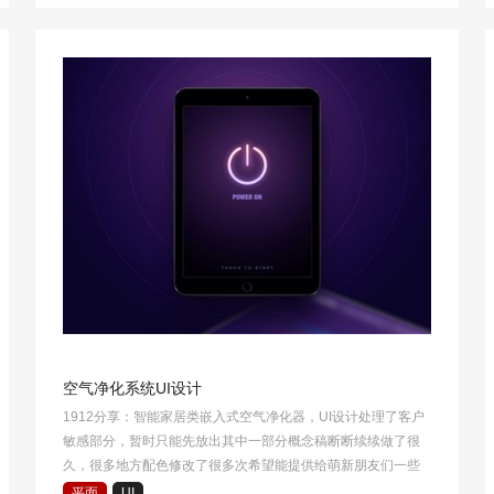
空气净化系统UI设计
1912分享：智能家居类嵌入式空气净化器，UI设计处理了客户
敏感部分，暂时只能先放出其中一部分概念稿断断续续做了很
久，很多地方配色修改了很多次希望能提供给萌新朋友们一些
思路吧
平面
UI