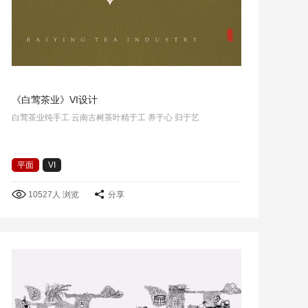
《白莺茶业》VI设计
白莺茶业纯手工 云南古树茶叶精于工 养于心 归于艺
平面
VI
10527人 浏览
分享