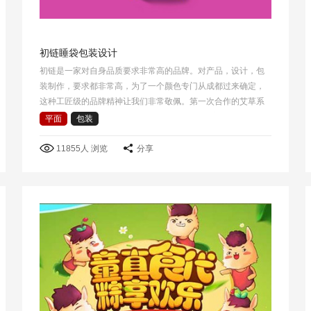
初链睡袋包装设计
初链是一家对自身品质要求非常高的品牌。对产品，设计，包
装制作，要求都非常高，为了一个颜色专门从成都过来确定，
这种工匠级的品牌精神让我们非常敬佩。第一次合作的艾草系
列产品销售情况很好.睡袋产品是第二次合作。 这次选择了睡袋
平面
包装
包裹方式作为产品包装创意的出发点，把睡…
11855人 浏览
分享