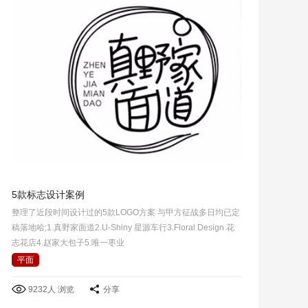
5款标志设计案例
整理了近段时间设计过的5款LOGO方案 与甲方征战多日均已定
稿落地哈;1.真野家面道2.U-Shiny 星源车行3.Floral Design 花
志花店4.赵家大包子5.唯一枣业
平面
9232人 浏览
分享