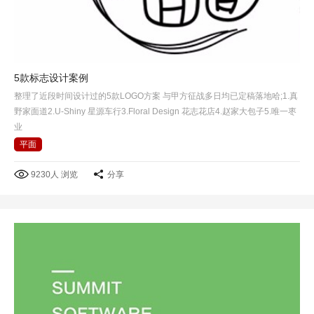
5款标志设计案例
整理了近段时间设计过的5款LOGO方案 与甲方征战多日均已定稿落地哈;1.真
野家面道2.U-Shiny 星源车行3.Floral Design 花志花店4.赵家大包子5.唯一枣
业
平面
9230人 浏览
分享