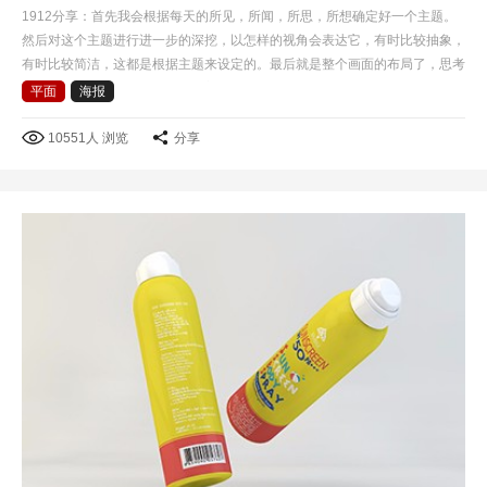
1912分享：首先我会根据每天的所见，所闻，所思，所想确定好一个主题。
然后对这个主题进行进一步的深挖，以怎样的视角会表达它，有时比较抽象，
有时比较简洁，这都是根据主题来设定的。最后就是整个画面的布局了，思考
怎样才根据有冲击力，而且具有美感。做每一个设计时，…
平面
海报
10551人 浏览
分享