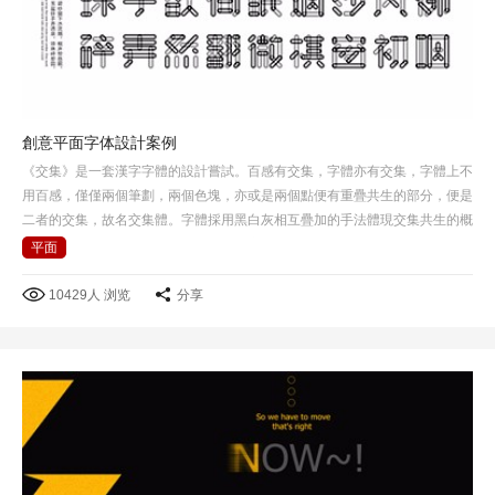
創意平面字体設計案例
《交集》是一套漢字字體的設計嘗試。百感有交集，字體亦有交集，字體上不
用百感，僅僅兩個筆劃，兩個色塊，亦或是兩個點便有重疊共生的部分，便是
二者的交集，故名交集體。字體採用黑白灰相互疊加的手法體現交集共生的概
念，在黑白灰背景下所呈現感覺也不一樣。
平面
10429人 浏览
分享