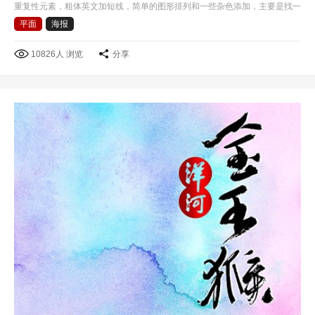
重复性元素，粗体英文加短线，简单的图形排列和一些杂色添加，主要是找一
些好的色彩感觉吧!
平面
海报
10826人 浏览
分享