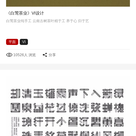
《白莺茶业》VI设计
白莺茶业纯手工 云南古树茶叶精于工 养于心 归于艺
平面
VI
10526人 浏览
分享