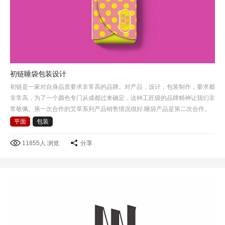
初链睡袋包装设计
初链是一家对自身品质要求非常高的品牌。对产品，设计，包装制作，要求都
非常高，为了一个颜色专门从成都过来确定，这种工匠级的品牌精神让我们非
常敬佩。第一次合作的艾草系列产品销售情况很好.睡袋产品是第二次合作。
这次选择了睡袋包裹方式作为产品包装创意的出发点，把睡…
平面
包装
11855人 浏览
分享