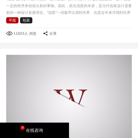
一定的秩序来创造出新的事物。因此，抓住混搭的本质，是当代包装设计需要
新的一种设计发展理念。“混搭”一词最早出现时尚界，也是近年来浮现时尚界
的一个专业名词，混搭风格是后现代主义衍生的一种艺…
平面
包装
11603人 浏览
分享
9
在线咨询