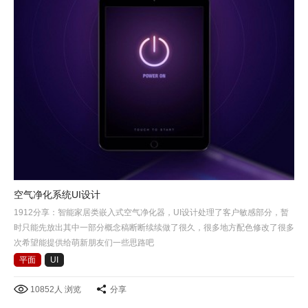
空气净化系统UI设计
1912分享：智能家居类嵌入式空气净化器，UI设计处理了客户敏感部分，暂
时只能先放出其中一部分概念稿断断续续做了很久，很多地方配色修改了很多
次希望能提供给萌新朋友们一些思路吧
平面
UI
10852人 浏览
分享