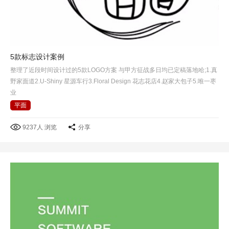
5款标志设计案例
整理了近段时间设计过的5款LOGO方案 与甲方征战多日均已定稿落地哈;1.真
野家面道2.U-Shiny 星源车行3.Floral Design 花志花店4.赵家大包子5.唯一枣
业
平面
9237人 浏览
分享