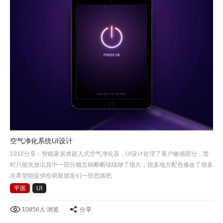
空气净化系统UI设计
1912分享：智能家居类嵌入式空气净化器，UI设计处理了客户敏感部分，暂
时只能先放出其中一部分概念稿断断续续做了很久，很多地方配色修改了很多
次希望能提供给萌新朋友们一些思路吧
平面
UI
10856人 浏览
分享