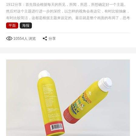
1912分享：首先我会根据每天的所见，所闻，所思，所想确定好一个主题。
然后对这个主题进行进一步的深挖，以怎样的视角会表达它，有时比较抽象，
有时比较简洁，这都是根据主题来设定的。最后就是整个画面的布局了，思考
怎样才根据有冲击力，而且具有美感。做每一个设计时，…
平面
海报
10554人 浏览
分享