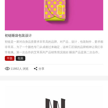
初链睡袋包装设计
初链是一家对自身品质要求非常高的品牌。对产品，设计，包装制作，要求都
非常高，为了一个颜色专门从成都过来确定，这种工匠级的品牌精神让我们非
常敬佩。第一次合作的艾草系列产品销售情况很好.睡袋产品是第二次合作。
这次选择了睡袋包裹方式作为产品包装创意的出发点，把睡…
平面
包装
11862人 浏览
分享