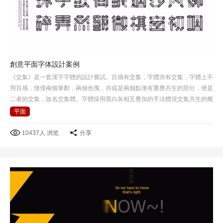
創意平面字体設計案例
《交集》是一套漢字字體的設計嘗試。百感有交集，字體亦有交集，字體上不
用百感，僅僅兩個筆劃，兩個色塊，亦或是兩個點便有重疊共生的部分，便是
二者的交集，故名交集體。字體採用黑白灰相互疊加的手法體現交集共生的概
念，在黑白灰背景下所呈現感覺也不一樣。
平面
10437人 浏览
分享