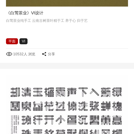
《白莺茶业》VI设计
白莺茶业纯手工 云南古树茶叶精于工 养于心 归于艺
平面
VI
10532人 浏览
分享