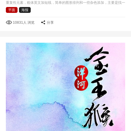
重复性元素，粗体英文加短线，简单的图形排列和一些杂色添加，主要是找一
些好的色彩感觉吧!
平面
海报
10831人 浏览
分享