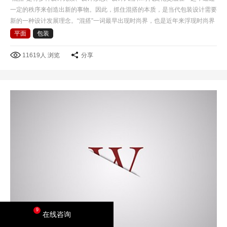
一定的秩序来创造出新的事物。因此，抓住混搭的本质，是当代包装设计需要
新的一种设计发展理念。“混搭”一词最早出现时尚界，也是近年来浮现时尚界
的一个专业名词，混搭风格是后现代主义衍生的一种艺…
平面
包装
11619人 浏览
分享
9
在线咨询