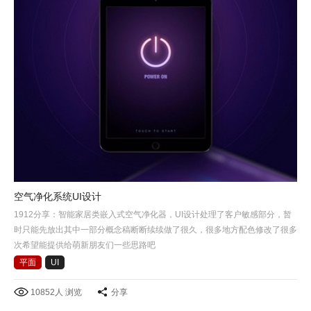
空气净化系统UI设计
1912分享：智能家居类嵌入式空气净化器，UI设计处理了客户敏感部分，暂
时只能先放出其中一部分概念稿断断续续做了很久，很多地方配色修改了很多
次希望能提供给萌新朋友们一些思路吧
平面
UI
10852人 浏览
分享