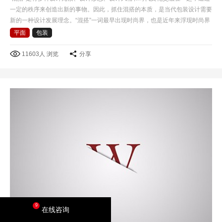
一定的秩序来创造出新的事物。因此，抓住混搭的本质，是当代包装设计需要
新的一种设计发展理念。“混搭”一词最早出现时尚界，也是近年来浮现时尚界
的一个专业名词，混搭风格是后现代主义衍生的一种艺…
平面
包装
11603人 浏览
分享
9
在线咨询