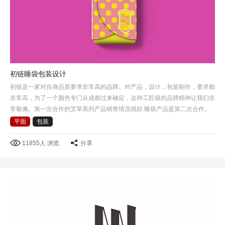
初链睡袋包装设计
初链是一家对自身品质要求非常高的品牌。对产品，设计，包装制作，要求都
非常高，为了一个颜色专门从成都过来确定，这种工匠级的品牌精神让我们非
常敬佩。第一次合作的艾草系列产品销售情况很好.睡袋产品是第二次合作。
这次选择了睡袋包裹方式作为产品包装创意的出发点，把睡…
平面
包装
11855人 浏览
分享