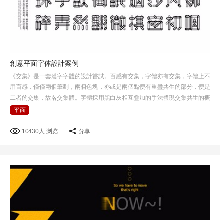
創意平面字体設計案例
《交集》是一套漢字字體的設計嘗試。百感有交集，字體亦有交集，字體上不
用百感，僅僅兩個筆劃，兩個色塊，亦或是兩個點便有重疊共生的部分，便是
二者的交集，故名交集體。字體採用黑白灰相互疊加的手法體現交集共生的概
念，在黑白灰背景下所呈現感覺也不一樣。
平面
10430人 浏览
分享