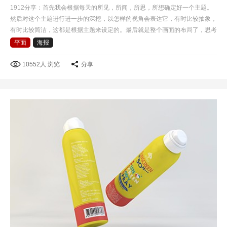
1912分享：首先我会根据每天的所见，所闻，所思，所想确定好一个主题。
然后对这个主题进行进一步的深挖，以怎样的视角会表达它，有时比较抽象，
有时比较简洁，这都是根据主题来设定的。最后就是整个画面的布局了，思考
怎样才根据有冲击力，而且具有美感。做每一个设计时，…
平面
海报
10552人 浏览
分享