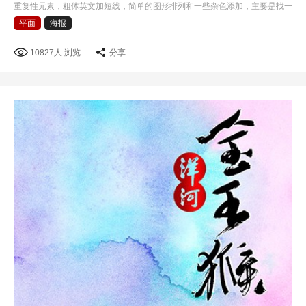
重复性元素，粗体英文加短线，简单的图形排列和一些杂色添加，主要是找一
些好的色彩感觉吧!
平面
海报
10827人 浏览
分享