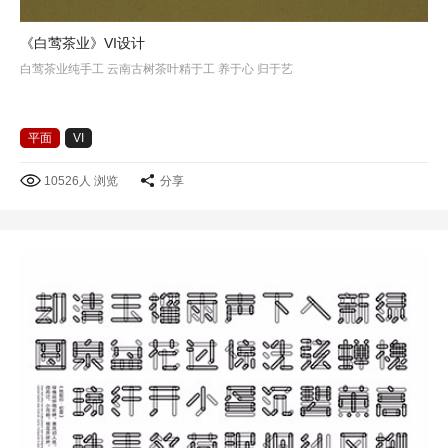
《白莺茶业》VI设计
白莺茶业纯手工 云南古树茶叶精于工 养于心 归于艺
平面
VI
10526人 浏览
分享