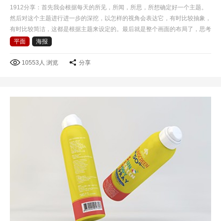
1912分享：首先我会根据每天的所见，所闻，所思，所想确定好一个主题。
然后对这个主题进行进一步的深挖，以怎样的视角会表达它，有时比较抽象，
有时比较简洁，这都是根据主题来设定的。最后就是整个画面的布局了，思考
怎样才根据有冲击力，而且具有美感。做每一个设计时，…
平面
海报
10553人 浏览
分享