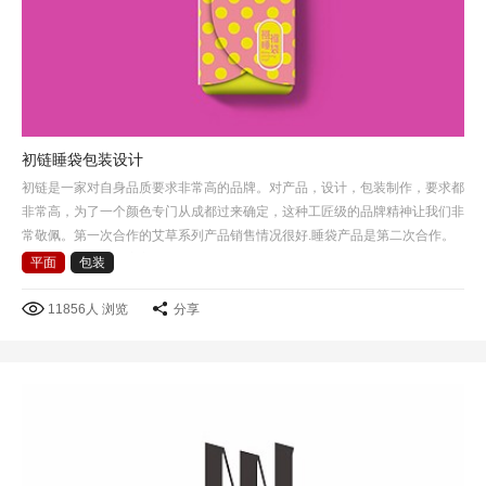
初链睡袋包装设计
初链是一家对自身品质要求非常高的品牌。对产品，设计，包装制作，要求都
非常高，为了一个颜色专门从成都过来确定，这种工匠级的品牌精神让我们非
常敬佩。第一次合作的艾草系列产品销售情况很好.睡袋产品是第二次合作。
这次选择了睡袋包裹方式作为产品包装创意的出发点，把睡…
平面
包装
11856人 浏览
分享