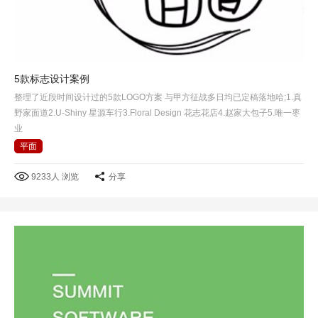
5款标志设计案例
整理了近段时间设计过的5款LOGO方案 与甲方征战多日均已定稿落地哈;1.真
野家面道2.U-Shiny 星源车行3.Floral Design 花志花店4.赵家大包子5.唯一枣
业
平面
9233人 浏览
分享