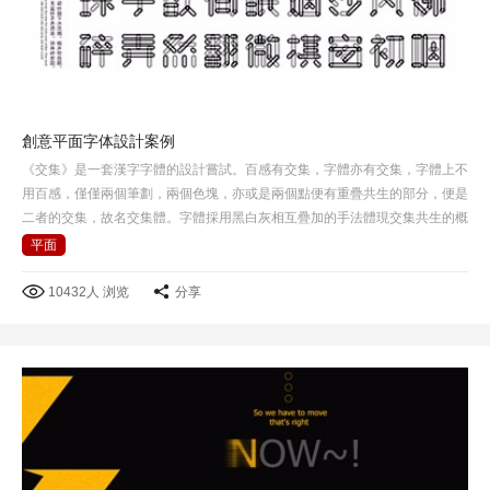
創意平面字体設計案例
《交集》是一套漢字字體的設計嘗試。百感有交集，字體亦有交集，字體上不
用百感，僅僅兩個筆劃，兩個色塊，亦或是兩個點便有重疊共生的部分，便是
二者的交集，故名交集體。字體採用黑白灰相互疊加的手法體現交集共生的概
念，在黑白灰背景下所呈現感覺也不一樣。
平面
10432人 浏览
分享