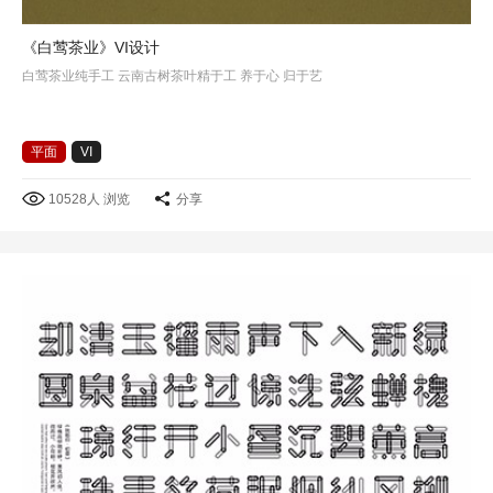
《白莺茶业》VI设计
白莺茶业纯手工 云南古树茶叶精于工 养于心 归于艺
平面
VI
10528人 浏览
分享