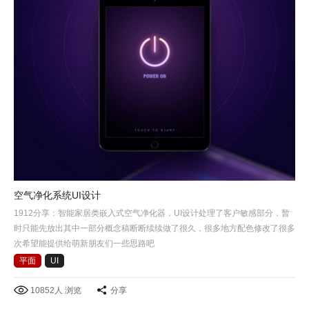
空气净化系统UI设计
1912分享：智能家居类嵌入式空气净化器，UI设计处理了客户敏感部分，暂
时只能先放出其中一部分概念稿断断续续做了很久，很多地方配色修改了很多
次希望能提供给萌新朋友们一些思路吧
平面
UI
10852人 浏览
分享