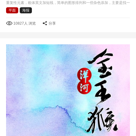
重复性元素，粗体英文加短线，简单的图形排列和一些杂色添加，主要是找一
些好的色彩感觉吧!
平面
海报
10827人 浏览
分享