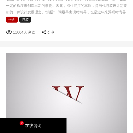
一定的秩序来创造出新的事物。因此，抓住混搭的本质，是当代包装设计需要
新的一种设计发展理念。“混搭”一词最早出现时尚界，也是近年来浮现时尚界
的一个专业名词，混搭风格是后现代主义衍生的一种艺…
平面
包装
11604人 浏览
分享
9
在线咨询