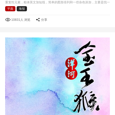
重复性元素，粗体英文加短线，简单的图形排列和一些杂色添加，主要是找一
些好的色彩感觉吧!
平面
海报
10831人 浏览
分享