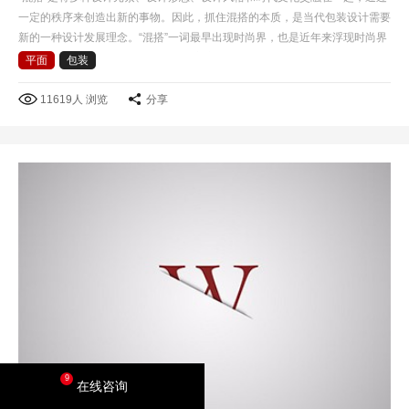
一定的秩序来创造出新的事物。因此，抓住混搭的本质，是当代包装设计需要
新的一种设计发展理念。“混搭”一词最早出现时尚界，也是近年来浮现时尚界
的一个专业名词，混搭风格是后现代主义衍生的一种艺…
平面
包装
11619人 浏览
分享
9
在线咨询