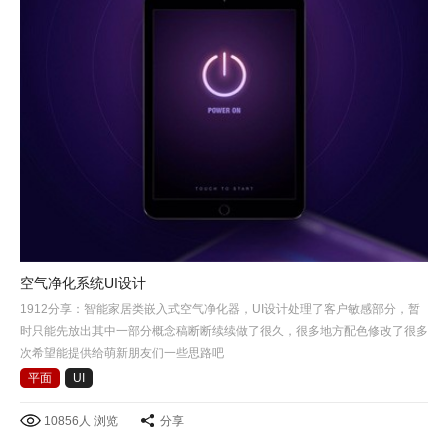
空气净化系统UI设计
1912分享：智能家居类嵌入式空气净化器，UI设计处理了客户敏感部分，暂
时只能先放出其中一部分概念稿断断续续做了很久，很多地方配色修改了很多
次希望能提供给萌新朋友们一些思路吧
平面
UI
10856人 浏览
分享