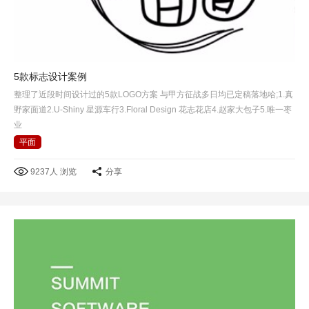
5款标志设计案例
整理了近段时间设计过的5款LOGO方案 与甲方征战多日均已定稿落地哈;1.真
野家面道2.U-Shiny 星源车行3.Floral Design 花志花店4.赵家大包子5.唯一枣
业
平面
9237人 浏览
分享