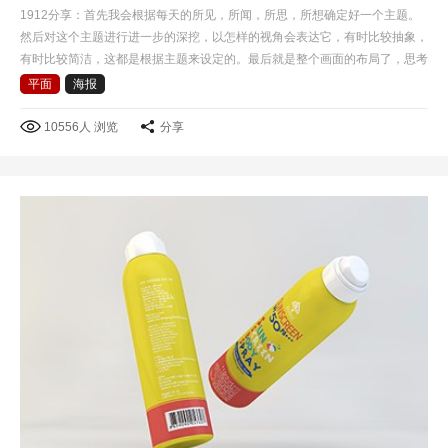
1912分享：首先我会根据每天的所见，所闻，所思，所想确定好一个主题。
然后对这个主题进行进一步的深挖，以怎样的视角会表达它，有时比较抽象，
有时比较简洁，这都是根据主题来设定的。最后就是整个画面的布局了，思考
怎样才根据有冲击力，而且具有美感。做每一个设计时，…
平面
海报
10556人 浏览
分享