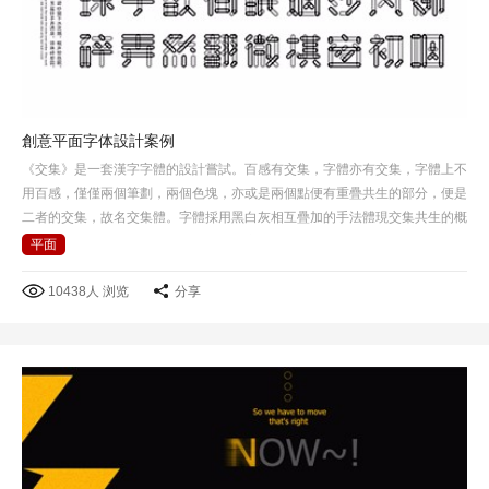
創意平面字体設計案例
《交集》是一套漢字字體的設計嘗試。百感有交集，字體亦有交集，字體上不
用百感，僅僅兩個筆劃，兩個色塊，亦或是兩個點便有重疊共生的部分，便是
二者的交集，故名交集體。字體採用黑白灰相互疊加的手法體現交集共生的概
念，在黑白灰背景下所呈現感覺也不一樣。
平面
10438人 浏览
分享