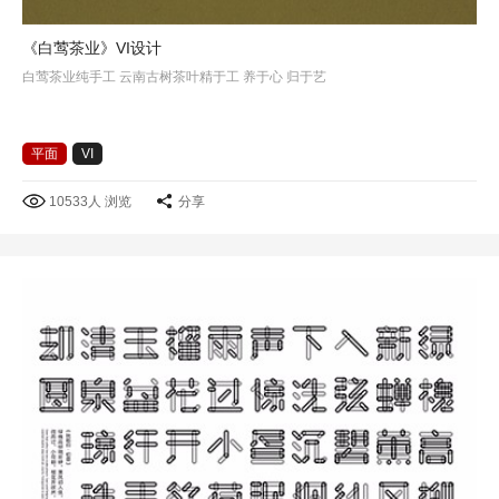
《白莺茶业》VI设计
白莺茶业纯手工 云南古树茶叶精于工 养于心 归于艺
平面
VI
10533人 浏览
分享