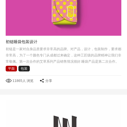
初链睡袋包装设计
初链是一家对自身品质要求非常高的品牌。对产品，设计，包装制作，要求都
非常高，为了一个颜色专门从成都过来确定，这种工匠级的品牌精神让我们非
常敬佩。第一次合作的艾草系列产品销售情况很好.睡袋产品是第二次合作。
这次选择了睡袋包裹方式作为产品包装创意的出发点，把睡…
平面
包装
11865人 浏览
分享